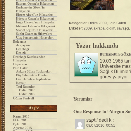
Bayram Özcan'ın Hikayeleri
Burhanettin Gözen'in
Hikayeleri
Ekrem Akyol'un Hikayeleri
Hüseyin Öztan'ın Hikayeleri
İmge Olcaytu'nun Hikayeleri
Kategoriler:
Didim 2009
,
Foto Galeri
Mehmet Gözen'in Hikayeleri
Etiketler:
2009
,
akraba
,
didim
,
savaşçı
,
Saadet Argün'ün Hikayeleri
Suphi Gözen'in Hikayeleri
Ulaş Semerci'nin Hikayeleri
Bölgemiz
Yazar hakkında
Acıpayam
Dedebağı
Denizli
Burhanettin GÖZ
Dedebağı Kasabasından
Hikayeler
19.03.1965 tar
Duyurular
Üniversite mez
Foto Galeri
Sağlık Bilimler
Ankara Sülale Toplantıları
Büyüklerimizin Fotoları
görev yapıyor.
Denizli Sülale Toplantıları
Nostalji
Tatil Resimleri
Didim 2008
Didim 2009
Yorumlar
Gözen Festivali
Arşiv
One Response to “Yorgun Sav
Kasım 2015
suphi
dedi ki:
Ekim 2015
Eylül 2015
09/07/2010, 00:51
Ağustos 2015