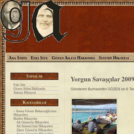
i
ö
L
z
e
e
s
n
i
Ana Sayfa
Eski Site
Gözen Ailesi Hakkında
Sitenin Hikayesi
Sayfalar
Yorgun Savaşçılar 200
Eski Site
Gözen Ailesi Hakkında
Gönderen
Burhanettin GÖZEN
on 6 T
Sitenin Hikayesi
Kategoriler
– Asena Gözen Baltacıoğlu'nun
Hikayeleri
Bizden Hikayeler
Ali Gözen'in Hikayeleri
Ali Semerci'nin Hikayeleri
Alper Gözen'in Hikayeleri
Arsun Gözen'in Hikayeleri