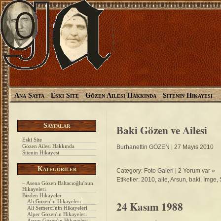
i
ö
L
z
e
e
s
n
i
Ana Sayfa
Eski Site
Gözen Ailesi Hakkında
Sitenin Hikayesi
Sayfalar
Baki Gözen ve Ailesi
Eski Site
Gözen Ailesi Hakkında
Burhanettin GÖZEN
| 27 Mayıs 2010
Sitenin Hikayesi
Kategoriler
Category:
Foto Galeri
|
2 Yorum var »
Etiketler:
2010
,
aile
,
Arsun
,
baki
,
İmge
,
– Asena Gözen Baltacıoğlu'nun
Hikayeleri
Bizden Hikayeler
Ali Gözen'in Hikayeleri
24 Kasım 1988
Ali Semerci'nin Hikayeleri
Alper Gözen'in Hikayeleri
Arsun Gözen'in Hikayeleri