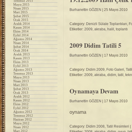
Temmuz 2015
Mayıs 2015
Nisan 2015
Burhanettin GÖZEN
| 25 Mayıs 2010
Mart 2015
Şubat 2015
Ocak 2015
Aralık 2014
Category:
Denizli Sülale Toplantıları
,
Fo
Kasım 2014
Etiketler:
2009
,
akraba
,
halil
,
toplantı
Ekim 2014
Eylül 2014
Ağustos 2014
2009 Didim Tatili 5
Nisan 2014
Şubat 2014
Ocak 2014
Aralık 2013
Burhanettin GÖZEN
| 17 Mayıs 2010
Kasım 2013
Ekim 2013
Eylül 2013
Category:
Didim 2009
,
Foto Galeri
,
Tati
Ağustos 2013
Temmuz 2013
Etiketler:
2009
,
akraba
,
didim
,
tatil
,
tek
Mayıs 2013
Nisan 2013
Mart 2013
Oynamaya Devam
Şubat 2013
Ocak 2013
Aralık 2012
Kasım 2012
Burhanettin GÖZEN
| 17 Mayıs 2010
Ekim 2012
Eylül 2012
oynama
Ağustos 2012
Temmuz 2012
Haziran 2012
Mayıs 2012
Category:
Didim 2008
,
Tatil Resimleri
|
Nisan 2012
Mart 2012
Etiketler:
2008
,
akraba
,
didim
,
oyun
,
tat