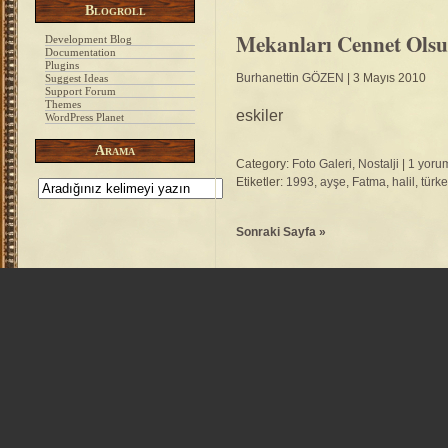
Blogroll
Mekanları Cennet Ols
Development Blog
Documentation
Plugins
Burhanettin GÖZEN
| 3 Mayıs 2010
Suggest Ideas
Support Forum
Themes
eskiler
WordPress Planet
Arama
Category:
Foto Galeri
,
Nostalji
|
1 yorum
Etiketler:
1993
,
ayşe
,
Fatma
,
halil
,
türke
Sonraki Sayfa »