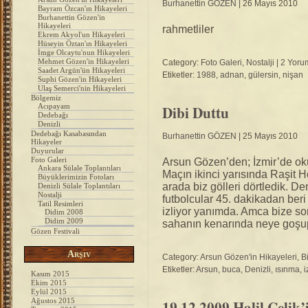
Burhanettin GÖZEN
| 26 Mayıs 2010
Bayram Özcan'ın Hikayeleri
Burhanettin Gözen'in
Hikayeleri
rahmetliler
Ekrem Akyol'un Hikayeleri
Hüseyin Öztan'ın Hikayeleri
İmge Olcaytu'nun Hikayeleri
Mehmet Gözen'in Hikayeleri
Category:
Foto Galeri
,
Nostalji
|
2 Yoru
Saadet Argün'ün Hikayeleri
Etiketler:
1988
,
adnan
,
gülersin
,
nişan
Suphi Gözen'in Hikayeleri
Ulaş Semerci'nin Hikayeleri
Bölgemiz
Acıpayam
Dibi Duttu
Dedebağı
Denizli
Dedebağı Kasabasından
Burhanettin GÖZEN
| 25 Mayıs 2010
Hikayeler
Duyurular
Foto Galeri
Arsun Gözen’den; İzmir’de ok
Ankara Sülale Toplantıları
Maçın ikinci yarısında Raşit H
Büyüklerimizin Fotoları
arada biz gölleri dörtledik. D
Denizli Sülale Toplantıları
Nostalji
futbolcular 45. dakikadan beri h
Tatil Resimleri
izliyor yanımda. Amca bize so
Didim 2008
Didim 2009
sahanın kenarında neye goşu
Gözen Festivali
Arşiv
Category:
Arsun Gözen'in Hikayeleri
,
B
Etiketler:
Arsun
,
buca
,
Denizli
,
ısınma
,
i
Kasım 2015
Ekim 2015
Eylül 2015
Ağustos 2015
19.12.2009 Halil Çelik’