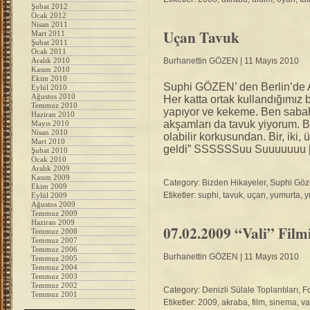
Şubat 2012
Ocak 2012
Nisan 2011
Uçan Tavuk
Mart 2011
Şubat 2011
Ocak 2011
Aralık 2010
Burhanettin GÖZEN
| 11 Mayıs 2010
Kasım 2010
Ekim 2010
Suphi GÖZEN’ den Berlin’de A
Eylül 2010
Ağustos 2010
Her katta ortak kullandığımız bi
Temmuz 2010
yapıyor ve kekeme. Ben sabahl
Haziran 2010
akşamları da tavuk yiyorum. 
Mayıs 2010
Nisan 2010
olabilir korkusundan. Bir, iki,
Mart 2010
geldi” SSSSSSuu Suuuuuuu 
Şubat 2010
Ocak 2010
Aralık 2009
Kasım 2009
Category:
Bizden Hikayeler
,
Suphi Göze
Ekim 2009
Etiketler:
suphi
,
tavuk
,
uçan
,
yumurta
,
y
Eylül 2009
Ağustos 2009
Temmuz 2009
Haziran 2009
07.02.2009 “Vali” Film
Temmuz 2008
Temmuz 2007
Temmuz 2006
Burhanettin GÖZEN
| 11 Mayıs 2010
Temmuz 2005
Temmuz 2004
Temmuz 2003
Temmuz 2002
Category:
Denizli Sülale Toplantıları
,
Fo
Temmuz 2001
Etiketler:
2009
,
akraba
,
film
,
sinema
,
va