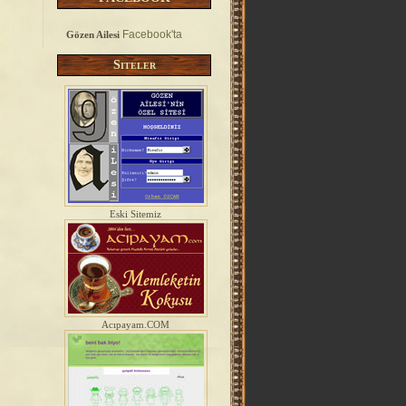
Facebook'ta
Gözen Ailesi
Siteler
Eski Sitemiz
Acıpayam.COM