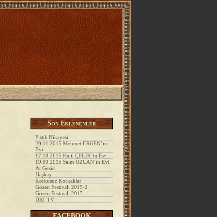
esi
tesi
Son Eklenenler
Fıstık Hikayesi
20.11.2015 Mehmet ERGEN’in
Evi
17.10.2015 Halil ÇELİK’in Evi
19.09.2015 Saim ÖZCAN’ın Evi
At Gezisi
Haşhaş
Korkusuz Korkaklar
Gözen Festivali 2015-2
Gözen Festivali 2015
DRT TV
FACEBOOK