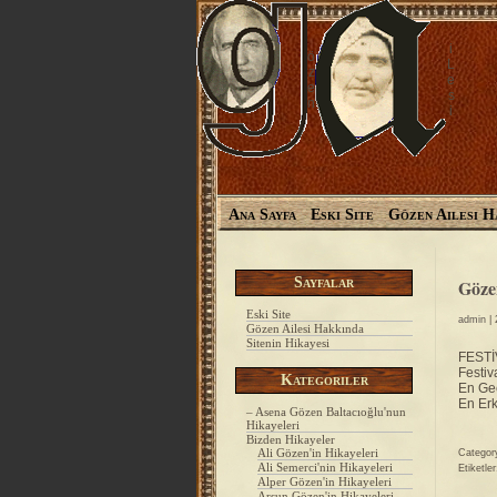
i
ö
L
z
e
e
s
n
i
Ana Sayfa
Eski Site
Gözen Ailesi H
Sayfalar
Gözen
Eski Site
admin
| 
Gözen Ailesi Hakkında
Sitenin Hikayesi
FESTİ
Festiv
Kategoriler
En Ge
En Erk
– Asena Gözen Baltacıoğlu'nun
Hikayeleri
Bizden Hikayeler
Ali Gözen'in Hikayeleri
Categor
Ali Semerci'nin Hikayeleri
Etiketle
Alper Gözen'in Hikayeleri
Arsun Gözen'in Hikayeleri