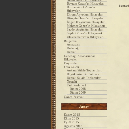
Bayram Özcan'ın Hikayeleri
Sonraki
Burhanettin Gözen'in
Hikayeleri
Ekrem Akyol'un Hikayeleri
Hüseyin Öztan'ın Hikayeleri
İmge Olcaytu'nun Hikayeleri
Mehmet Gözen'in Hikayeleri
Saadet Argün'ün Hikayeleri
Suphi Gözen'in Hikayeleri
Ulaş Semerci'nin Hikayeleri
Bölgemiz
Acıpayam
Dedebağı
Denizli
Dedebağı Kasabasından
Hikayeler
Duyurular
Foto Galeri
Ankara Sülale Toplantıları
Büyüklerimizin Fotoları
Denizli Sülale Toplantıları
Nostalji
Tatil Resimleri
Didim 2008
Didim 2009
Gözen Festivali
Arşiv
Kasım 2015
Ekim 2015
Eylül 2015
Ağustos 2015