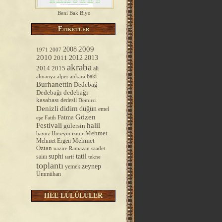
Beni Bak Biyo
Etiketler
2008
2009
1971
2007
2010
2012
2013
2011
akraba
2014
2015
ali
baki
almanya
alper
ankara
Burhanettin
Dedebağ
Dedebağı
dedebağı
kasabası
dedesil
Demirci
Denizli
didim
düğün
emel
Gözen
Fatma
Fatih
eşe
Festivali
halil
gülersin
Mehmet
havuz
Hüseyin
izmir
Mehmet Ergen
Mehmet
Öztan
nazire
Ramazan
saadet
tatil
suphi
saim
tarif
tekne
toplantı
zeynep
yemek
Ümmühan
HEE LÜLÜLÜLER