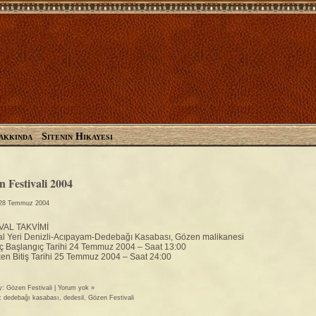
akkında
Sitenin Hikayesi
Gözen Ail
Gözen Ailesinin Resmi Si
 Festivali 2004
28 Temmuz 2004
VAL TAKVİMİ
al Yeri Denizli-Acıpayam-Dedebağı Kasabası, Gözen malikanesi
ç Başlangıç Tarihi 24 Temmuz 2004 – Saat 13:00
en Bitiş Tarihi 25 Temmuz 2004 – Saat 24:00
y:
Gözen Festivali
|
Yorum yok »
r:
dedebağı kasabası
,
dedesil
,
Gözen Festivali