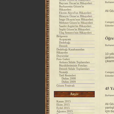
Burhane
Bayram Özcan'ın Hikayeleri
Burhanettin Gözen'in
Hikayeleri
Ali Gö
Ekrem Akyol'un Hikayeleri
Hüseyin Öztan'ın Hikayeleri
İmge Olcaytu'nun Hikayeleri
Categor
Mehmet Gözen'in Hikayeleri
Saadet Argün'ün Hikayeleri
Etiketle
Suphi Gözen'in Hikayeleri
Ulaş Semerci'nin Hikayeleri
Bölgemiz
Öğre
Acıpayam
Dedebağı
Burhane
Denizli
Dedebağı Kasabasından
Hikayeler
10 yıl
Duyurular
getirm
Foto Galeri
çıkar
Ankara Sülale Toplantıları
Büyüklerimizin Fotoları
Denizli Sülale Toplantıları
Nostalji
Categor
Tatil Resimleri
Etiketle
Didim 2008
Didim 2009
Gözen Festivali
45 Y
Arşiv
Burhane
Kasım 2015
Ali Gö
Ekim 2015
yanlış
Eylül 2015
için b
Ağustos 2015