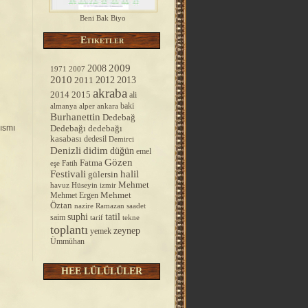
Beni Bak Biyo
Etiketler
2008
2009
1971
2007
2010
2012
2013
2011
akraba
2014
2015
ali
baki
almanya
alper
ankara
Burhanettin
Dedebağ
ısmı
Dedebağı
dedebağı
kasabası
dedesil
Demirci
Denizli
didim
düğün
emel
Gözen
Fatma
Fatih
eşe
Festivali
halil
gülersin
Mehmet
havuz
Hüseyin
izmir
Mehmet Ergen
Mehmet
Öztan
nazire
Ramazan
saadet
tatil
suphi
saim
tarif
tekne
toplantı
zeynep
yemek
Ümmühan
HEE LÜLÜLÜLER