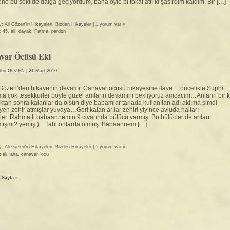
ne bu şekilde dalga geçiyordum, bana öyle bi tokat attı ki şaşırdım kaldım. Bir […]
y:
Ali Gözen'in Hikayeleri
,
Bizden Hikayeler
|
1 yorum var »
r:
45
,
ali
,
dayak
,
Fatma
,
pardon
var Öcüsü Eki
ttin GÖZEN
| 21 Mart 2010
Gözen’den hikayenin devamı. Canavar öcüsü hikayesine ilave….öncelikle Suphi
 çok teşekkürler böyle güzel anıların devamını bekliyoruz amcacım…Arıların bir k
ıktan sonra kalanlar da ölsün diye babamlar tarlada kullanılan adı aklıma şimdi
en zehir atmışlar yuvaya…Geri kalan arılar zehiri yiyince avluda nalları
ler..Rahmetli babaannemin 9 civarında bülücü varmış..Bu bülücler de arıları
işmi? yemiş:)…Tabi onlarda ölmüş..Babaannem […]
y:
Ali Gözen'in Hikayeleri
,
Bizden Hikayeler
|
1 yorum var »
r:
ali
,
ana
,
canavar
,
öcü
 Sayfa »