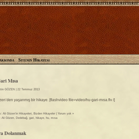
akkında
Sitenin Hikayesi
Gözen Ail
Gözen Ailesinin Resmi Si
ari Mısa
ttin GÖZEN
| 22 Temmuz 2013
zen’den yaşanmış bir hikaye. [flashvideo file=video/hu-gari-mısa.flv /]
y:
Ali Gözen'in Hikayeleri
,
Bizden Hikayeler
|
Yorum yok »
r:
Ali Gözen
,
Dedebağ
,
gari
,
hikaye
,
hu
,
mısa
ra Dolanmak