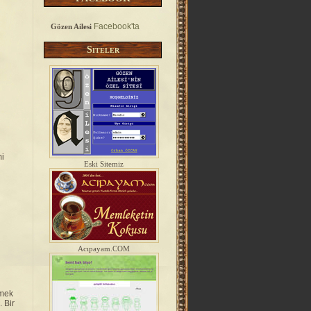
Facebook'ta
Gözen Ailesi
Siteler
mi
Eski Sitemiz
Acıpayam.COM
nmek
 Bir