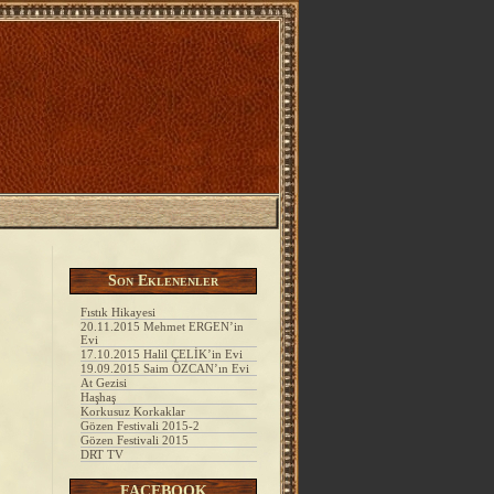
esi
tesi
Son Eklenenler
Fıstık Hikayesi
20.11.2015 Mehmet ERGEN’in
Evi
17.10.2015 Halil ÇELİK’in Evi
19.09.2015 Saim ÖZCAN’ın Evi
At Gezisi
Haşhaş
Korkusuz Korkaklar
Gözen Festivali 2015-2
Gözen Festivali 2015
DRT TV
FACEBOOK