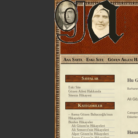
i
ö
L
z
e
e
s
n
i
Ana Sayfa
Eski Site
Gözen Ailesi H
Sayfalar
Hu G
Eski Site
Burhane
Gözen Ailesi Hakkında
Sitenin Hikayesi
Ali Gö
Kategoriler
Categor
– Asena Gözen Baltacıoğlu'nun
Etiketle
Hikayeleri
Bizden Hikayeler
Ali Gözen'in Hikayeleri
Ali Semerci'nin Hikayeleri
Hası
Alper Gözen'in Hikayeleri
Arsun Gözen'in Hikayeleri