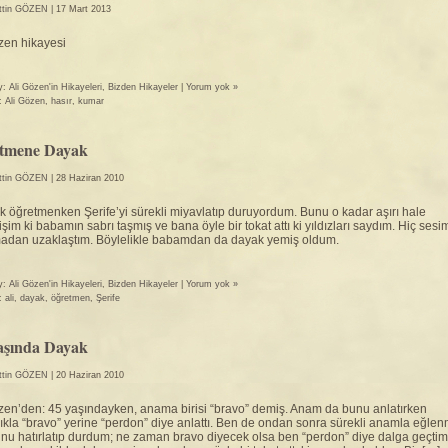
ttin GÖZEN
| 17 Mart 2013
zen hikayesi
y:
Ali Gözen'in Hikayeleri
,
Bizden Hikayeler
|
Yorum yok »
r:
Ali Gözen
,
hasır
,
kumar
tmene Dayak
ttin GÖZEN
| 28 Haziran 2010
lık öğretmenken Şerife’yi sürekli miyavlatıp duruyordum. Bunu o kadar aşırı hale
işim ki babamın sabrı taşmış ve bana öyle bir tokat attı ki yıldızları saydım. Hiç sesi
madan uzaklaştım. Böylelikle babamdan da dayak yemiş oldum.
y:
Ali Gözen'in Hikayeleri
,
Bizden Hikayeler
|
Yorum yok »
r:
ali
,
dayak
,
öğretmen
,
Şerife
aşında Dayak
ttin GÖZEN
| 20 Haziran 2010
zen’den: 45 yaşındayken, anama birisi “bravo” demiş. Anam da bunu anlatırken
lıkla “bravo” yerine “perdon” diye anlattı. Ben de ondan sonra sürekli anamla eğle
unu hatırlatıp durdum; ne zaman bravo diyecek olsa ben “perdon” diye dalga geçtim.