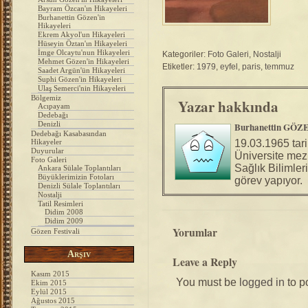
Bayram Özcan'ın Hikayeleri
Burhanettin Gözen'in
Hikayeleri
Ekrem Akyol'un Hikayeleri
Hüseyin Öztan'ın Hikayeleri
İmge Olcaytu'nun Hikayeleri
Kategoriler:
Foto Galeri
,
Nostalji
Mehmet Gözen'in Hikayeleri
Etiketler:
1979
,
eyfel
,
paris
,
temmuz
Saadet Argün'ün Hikayeleri
Suphi Gözen'in Hikayeleri
Ulaş Semerci'nin Hikayeleri
Bölgemiz
Yazar hakkında
Acıpayam
Dedebağı
Denizli
Burhanettin GÖZ
Dedebağı Kasabasından
Hikayeler
19.03.1965 tar
Duyurular
Üniversite mez
Foto Galeri
Sağlık Bilimler
Ankara Sülale Toplantıları
Büyüklerimizin Fotoları
görev yapıyor.
Denizli Sülale Toplantıları
Nostalji
Tatil Resimleri
Didim 2008
Didim 2009
Yorumlar
Gözen Festivali
Arşiv
Leave a Reply
Kasım 2015
You must be
logged in
to p
Ekim 2015
Eylül 2015
Ağustos 2015