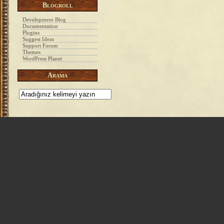
Blogroll
Development Blog
Documentation
Plugins
Suggest Ideas
Support Forum
Themes
WordPress Planet
Arama