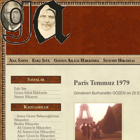
i
ö
L
z
e
e
s
n
i
Ana Sayfa
Eski Site
Gözen Ailesi Hakkında
Sitenin Hikayesi
Sayfalar
Paris Temmuz 1979
Eski Site
Gözen Ailesi Hakkında
Gönderen
Burhanettin GÖZEN
on 20 E
Sitenin Hikayesi
Kategoriler
– Asena Gözen Baltacıoğlu'nun
Hikayeleri
Bizden Hikayeler
Ali Gözen'in Hikayeleri
Ali Semerci'nin Hikayeleri
Alper Gözen'in Hikayeleri
Arsun Gözen'in Hikayeleri