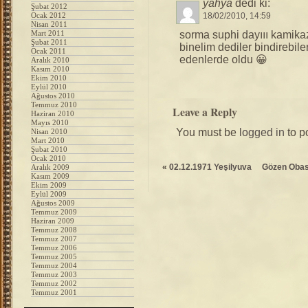
yahya
dedi ki:
Şubat 2012
Ocak 2012
18/02/2010, 14:59
Nisan 2011
Mart 2011
sorma suphi dayııı kamikaze 
Şubat 2011
binelim dediler bindirebilen
Ocak 2011
edenlerde oldu 😀
Aralık 2010
Kasım 2010
Ekim 2010
Eylül 2010
Ağustos 2010
Temmuz 2010
Leave a Reply
Haziran 2010
Mayıs 2010
You must be
logged in
to p
Nisan 2010
Mart 2010
Şubat 2010
Ocak 2010
«
02.12.1971 Yeşilyuva
Gözen Obas
Aralık 2009
Kasım 2009
Ekim 2009
Eylül 2009
Ağustos 2009
Temmuz 2009
Haziran 2009
Temmuz 2008
Temmuz 2007
Temmuz 2006
Temmuz 2005
Temmuz 2004
Temmuz 2003
Temmuz 2002
Temmuz 2001