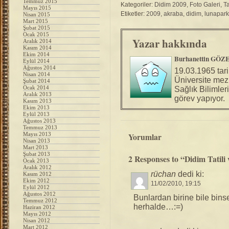
Temmuz 2015
Kategoriler:
Didim 2009
,
Foto Galeri
,
Ta
Mayıs 2015
Etiketler:
2009
,
akraba
,
didim
,
lunapark
Nisan 2015
Mart 2015
Şubat 2015
Ocak 2015
Yazar hakkında
Aralık 2014
Kasım 2014
Ekim 2014
Burhanettin GÖZ
Eylül 2014
Ağustos 2014
19.03.1965 tar
Nisan 2014
Üniversite mez
Şubat 2014
Ocak 2014
Sağlık Bilimler
Aralık 2013
görev yapıyor.
Kasım 2013
Ekim 2013
Eylül 2013
Ağustos 2013
Temmuz 2013
Mayıs 2013
Yorumlar
Nisan 2013
Mart 2013
Şubat 2013
2 Responses to “Didim Tatil
Ocak 2013
Aralık 2012
rüchan
dedi ki:
Kasım 2012
Ekim 2012
11/02/2010, 19:15
Eylül 2012
Ağustos 2012
Bunlardan birine bile bin
Temmuz 2012
herhalde…:=)
Haziran 2012
Mayıs 2012
Nisan 2012
Mart 2012