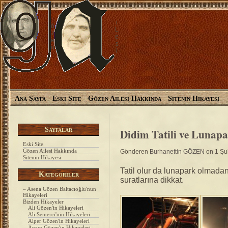
i
ö
L
z
e
e
s
n
i
Ana Sayfa
Eski Site
Gözen Ailesi Hakkında
Sitenin Hikayesi
Sayfalar
Didim Tatili ve Lunap
Eski Site
Gözen Ailesi Hakkında
Gönderen
Burhanettin GÖZEN
on 1 Şu
Sitenin Hikayesi
Tatil olur da lunapark olmada
Kategoriler
suratlarına dikkat.
– Asena Gözen Baltacıoğlu'nun
Hikayeleri
Bizden Hikayeler
Ali Gözen'in Hikayeleri
Ali Semerci'nin Hikayeleri
Alper Gözen'in Hikayeleri
Arsun Gözen'in Hikayeleri