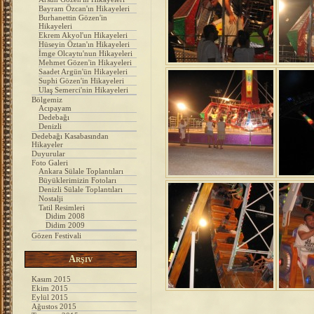
Bayram Özcan'ın Hikayeleri
Burhanettin Gözen'in
Hikayeleri
Ekrem Akyol'un Hikayeleri
Hüseyin Öztan'ın Hikayeleri
İmge Olcaytu'nun Hikayeleri
Mehmet Gözen'in Hikayeleri
Saadet Argün'ün Hikayeleri
Suphi Gözen'in Hikayeleri
Ulaş Semerci'nin Hikayeleri
Bölgemiz
Acıpayam
Dedebağı
Denizli
Dedebağı Kasabasından
Hikayeler
Duyurular
Foto Galeri
Ankara Sülale Toplantıları
Büyüklerimizin Fotoları
Denizli Sülale Toplantıları
Nostalji
Tatil Resimleri
Didim 2008
Didim 2009
Gözen Festivali
Arşiv
Kasım 2015
Ekim 2015
Eylül 2015
Ağustos 2015