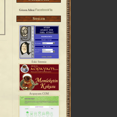
Facebook'ta
Gözen Ailesi
u
Siteler
Eski Sitemiz
Acıpayam.COM