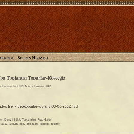
akkında
Sitenin Hikayesi
Gözen Ail
Gözen Ailesinin Resmi Si
ba Toplantısı Toparlar-Köyceğiz
en
Burhanettin GÖZEN
on 4 Haziran 2012
video file=video/toparlar-toplanti-03-06-2012.flv /]
ler:
Denizli Sülale Toplantıları
,
Foto Galeri
r:
2012
,
akraba
,
eşe
,
Ramazan
,
Toparlar
,
toplantı