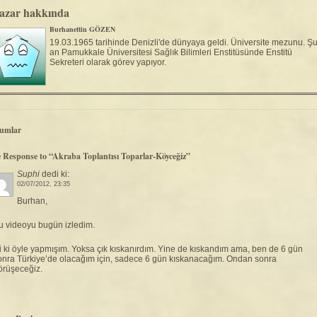
azar hakkında
Burhanettin GÖZEN
19.03.1965 tarihinde Denizli'de dünyaya geldi. Üniversite mezunu. Ş
an Pamukkale Üniversitesi Sağlık Bilimleri Enstitüsünde Enstitü
Sekreteri olarak görev yapıyor.
umlar
 Response to “Akraba Toplantısı Toparlar-Köyceğiz”
Suphi
dedi ki:
02/07/2012, 23:35
Burhan,
u videoyu bugün izledim.
yi ki öyle yapmışım. Yoksa çık kıskanırdım. Yine de kıskandım ama, ben de 6 gün
onra Türkiye’de olacağım için, sadece 6 gün kıskanacağım. Ondan sonra
örüşeceğiz.