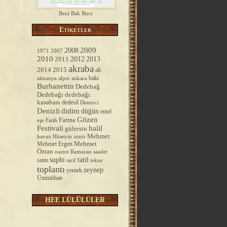
Beni Bak Biyo
Etiketler
2008
2009
1971
2007
2010
2012
2013
2011
akraba
2014
2015
ali
baki
almanya
alper
ankara
Burhanettin
Dedebağ
Dedebağı
dedebağı
kasabası
dedesil
Demirci
Denizli
didim
düğün
emel
Gözen
Fatma
Fatih
eşe
Festivali
halil
gülersin
Mehmet
havuz
Hüseyin
izmir
Mehmet Ergen
Mehmet
Öztan
nazire
Ramazan
saadet
tatil
suphi
saim
tarif
tekne
toplantı
zeynep
yemek
Ümmühan
HEE LÜLÜLÜLER