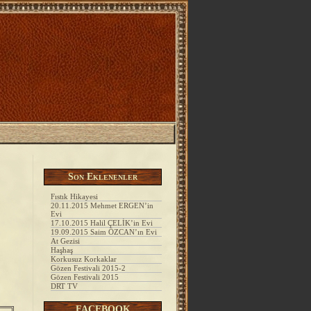
esi
tesi
Son Eklenenler
Fıstık Hikayesi
20.11.2015 Mehmet ERGEN’in
Evi
17.10.2015 Halil ÇELİK’in Evi
19.09.2015 Saim ÖZCAN’ın Evi
At Gezisi
Haşhaş
Korkusuz Korkaklar
Gözen Festivali 2015-2
Gözen Festivali 2015
DRT TV
FACEBOOK