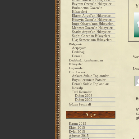
Bayram Özcan'ın Hikayeleri
Y
Burhanettin Gözen'in
Hikayeleri
Ekrem Akyol'un Hikayeleri
Hüseyin Öztan'ın Hikayeleri
İmge Olcaytu'nun Hikayeleri
Mehmet Gözen'in Hikayeleri
Saadet Argün'ün Hikayeleri
Suphi Gözen'in Hikayeleri
Ulaş Semerci'nin Hikayeleri
Bölgemiz
Acıpayam
Dedebağı
Denizli
Yor
Dedebağı Kasabasından
Hikayeler
One
Duyurular
Foto Galeri
Ankara Sülale Toplantıları
Büyüklerimizin Fotoları
Denizli Sülale Toplantıları
Nostalji
Tatil Resimleri
Didim 2008
B
Didim 2009
Gözen Festivali
İ
s
Arşiv
g
Kasım 2015
Ekim 2015
Eylül 2015
Ağustos 2015