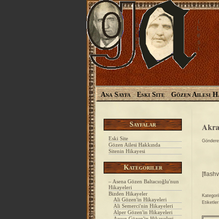
i
ö
L
z
e
e
s
n
i
Ana Sayfa
Eski Site
Gözen Ailesi H
Sayfalar
Akra
Eski Site
Gönder
Gözen Ailesi Hakkında
Sitenin Hikayesi
Kategoriler
[flash
– Asena Gözen Baltacıoğlu'nun
Hikayeleri
Bizden Hikayeler
Kategori
Ali Gözen'in Hikayeleri
Etiketle
Ali Semerci'nin Hikayeleri
Alper Gözen'in Hikayeleri
Arsun Gözen'in Hikayeleri